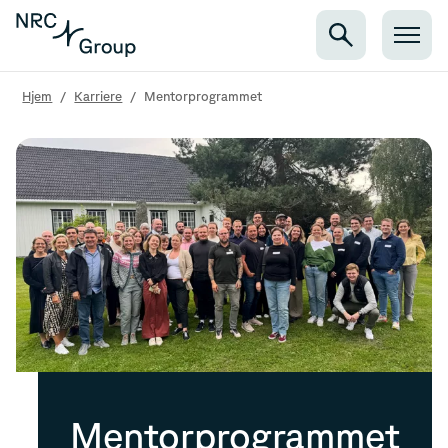
Hjem
/
Karriere
/
Mentorprogrammet
Mentorprogrammet