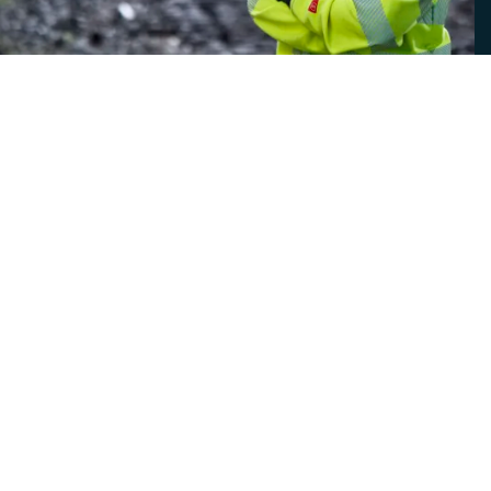
Det krever mot å bygge
fremtiden
Å bygge bærekraftig infrastruktur som knytter
mennesker, byer og samfunn sammen krever ulike
perspektiver, erfaringer og kompetanser. Hos oss tror
vi at de beste løsningene skapes av mennesker som
tør å tenke nytt, ta ansvar og bidra med det de kan.
Vi har et bredt spekter av fagområder og erfaringer,
og tilbyr muligheter enten du står ved startstreken til
arbeidslivet eller har lang erfaring og
spesialkunnskaper. Her får du muligheten til å sette
spor gjennom prosjekter som betyr noe. Ditt mot. Våre