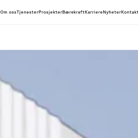
Om oss
Tjenester
Prosjekter
Bærekraft
Karriere
Nyheter
Kontak