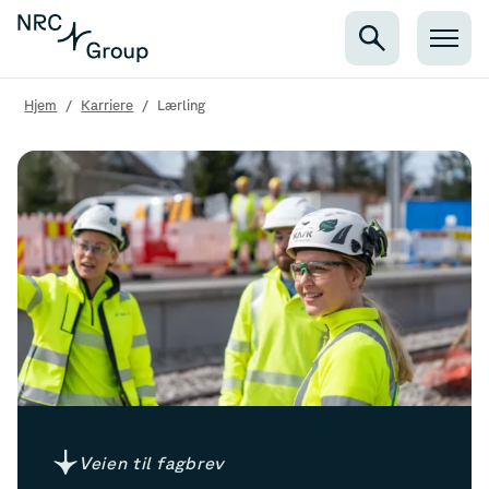
Hjem
/
Karriere
/
Lærling
Veien til fagbrev