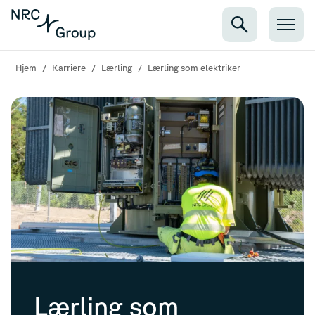
Hjem
/
Karriere
/
Lærling
/
Lærling som elektriker
Lærling som