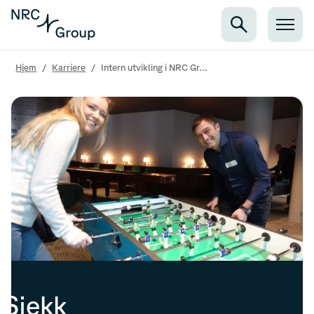
Hjem
/
Karriere
/
Intern utvikling i NRC Gr...
Sjekk