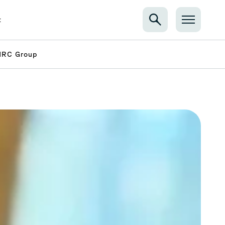
t
 NRC Group