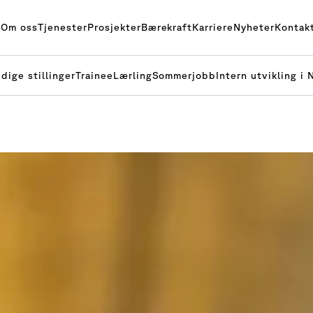
Om oss
Tjenester
Prosjekter
Bærekraft
Karriere
Nyheter
Kontak
dige stillinger
Trainee
Lærling
Sommerjobb
Intern utvikling i