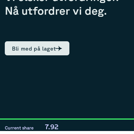
Nå utfordrer vi deg.
Bli med på laget
7.92
Current share
08/08/2026, 13:49
0.03
NOK,
0.38
%