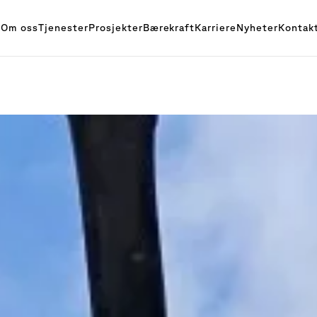
Om oss
Tjenester
Prosjekter
Bærekraft
Karriere
Nyheter
Kontak