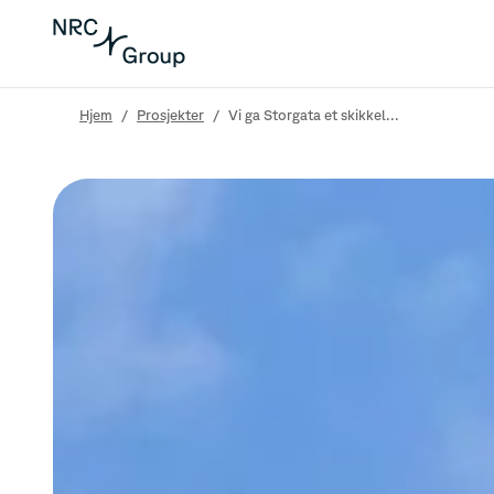
Hjem
/
Prosjekter
/
Vi ga Storgata et skikkel...