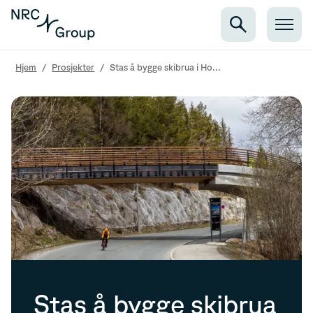
Hjem
/
Prosjekter
/
Stas å bygge skibrua i Ho...
Stas å bygge skibrua