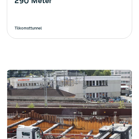
2
9
0
Meter
Tilkomsttunnel