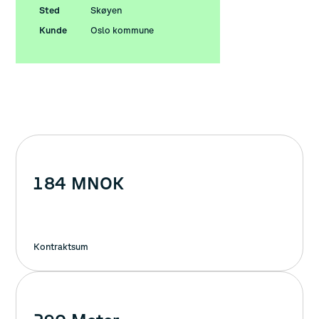
Sted
Skøyen
Kunde
Oslo kommune
1
8
4
MNOK
Kontraktsum