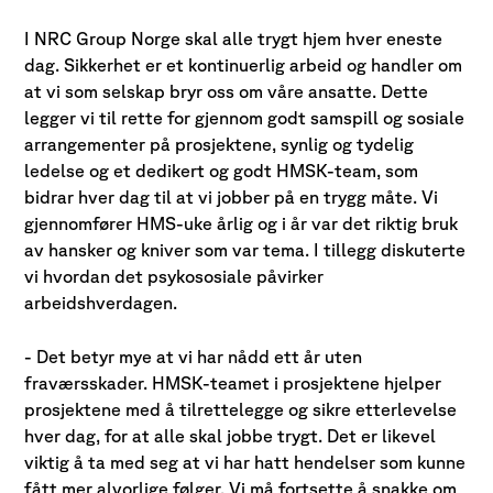
I NRC Group Norge skal alle trygt hjem hver eneste
dag. Sikkerhet er et kontinuerlig arbeid og handler om
at vi som selskap bryr oss om våre ansatte. Dette
legger vi til rette for gjennom godt samspill og sosiale
arrangementer på prosjektene, synlig og tydelig
ledelse og et dedikert og godt HMSK-team, som
bidrar hver dag til at vi jobber på en trygg måte. Vi
gjennomfører HMS-uke årlig og i år var det riktig bruk
av hansker og kniver som var tema. I tillegg diskuterte
vi hvordan det psykososiale påvirker
arbeidshverdagen.
- Det betyr mye at vi har nådd ett år uten
fraværsskader. HMSK-teamet i prosjektene hjelper
prosjektene med å tilrettelegge og sikre etterlevelse
hver dag, for at alle skal jobbe trygt. Det er likevel
viktig å ta med seg at vi har hatt hendelser som kunne
fått mer alvorlige følger. Vi må fortsette å snakke om